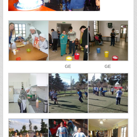
GE
GE