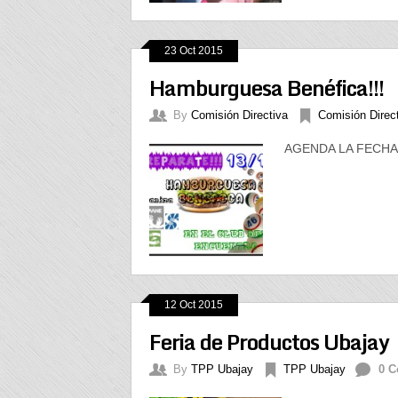
23 Oct 2015
Hamburguesa Benéfica!!!
By
Comisión Directiva
Comisión Direc
AGENDA LA FECHA!
12 Oct 2015
Feria de Productos Ubajay
By
TPP Ubajay
TPP Ubajay
0 