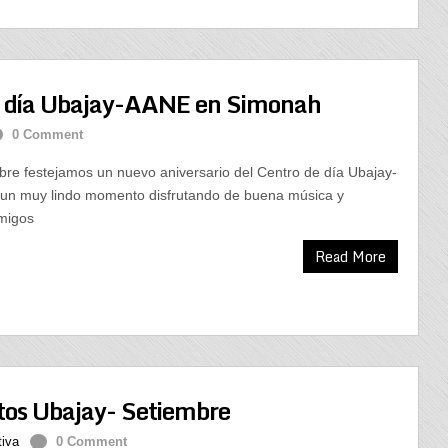
e día Ubajay-AANE en Simonah
0 Comment
bre festejamos un nuevo aniversario del Centro de día Ubajay-
n muy lindo momento disfrutando de buena música y
migos
Read More
tos Ubajay- Setiembre
tiva
0 Comment