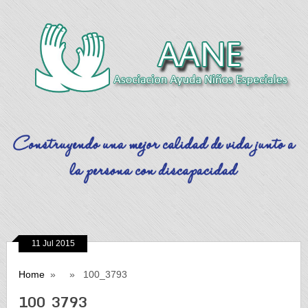
11 Jul 2015
Home
» » 100_3793
100_3793