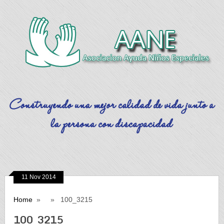
11 Nov 2014
Home
» » 100_3215
100_3215