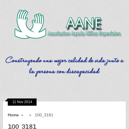
11 Nov 2014
Home
» » 100_3181
100_3181