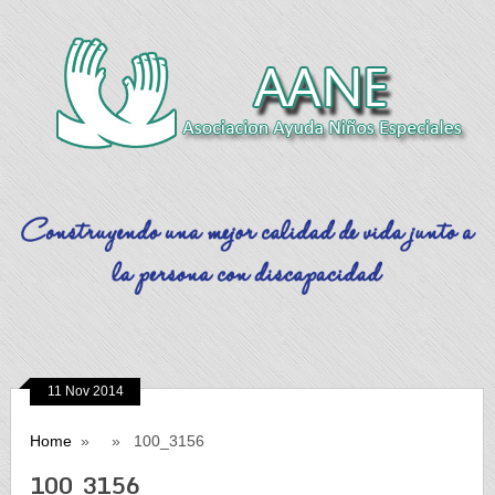
11 Nov 2014
Home
» » 100_3156
100_3156