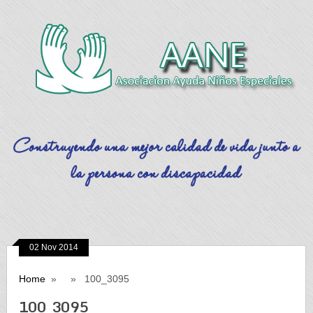
02 Nov 2014
Home
» » 100_3095
100_3095