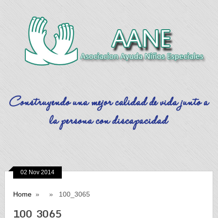
02 Nov 2014
Home
» » 100_3065
100_3065